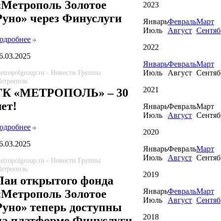
«Метрополь Золотое
2023
Руно» через Финуслуги
Январь
Февраль
Март
Июль
Август
Сентяб
одробнее
2022
6.03.2025
Январь
Февраль
Март
Июль
Август
Сентяб
etropolgroup.ru - Новости Группы
етрополь
2021
ГК «МЕТРОПОЛЬ» – 30
лет!
Январь
Февраль
Март
Июль
Август
Сентяб
одробнее
2020
6.03.2025
Январь
Февраль
Март
Июль
Август
Сентяб
etropolgroup.ru - Новости Группы
етрополь
2019
Паи открытого фонда
Январь
Февраль
Март
«Метрополь Золотое
Июль
Август
Сентяб
Руно» теперь доступны
2018
на платформе Финуслуги