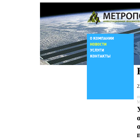
2
m
М