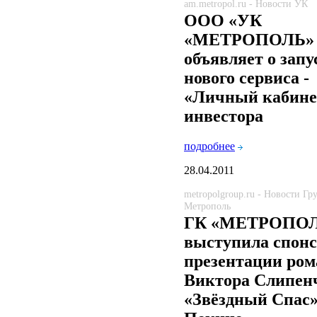
am.metropol.ru - Новости УК
ООО «УК
«МЕТРОПОЛЬ»
объявляет о запу
нового сервиса -
«Личный кабине
инвестора
подробнее
28.04.2011
metropolgroup.ru - Новости Г
Метрополь
ГК «МЕТРОПО
выступила спон
презентации ром
Виктора Слипен
«Звёздный Cпас»