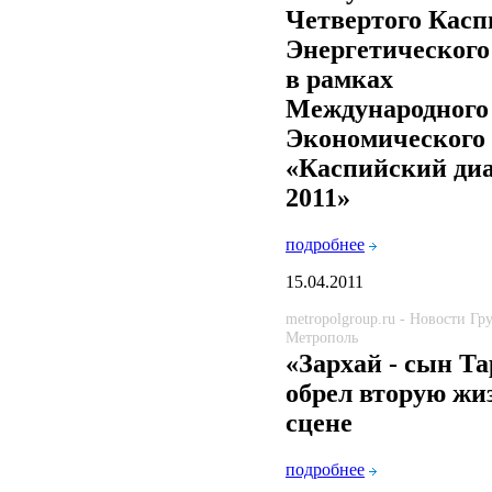
Четвертого Касп
Энергетическог
в рамках
Международного
Экономического
«Каспийский диа
2011»
подробнее
15.04.2011
metropolgroup.ru - Новости Г
Метрополь
«Зархай - сын Т
обрел вторую жиз
сцене
подробнее