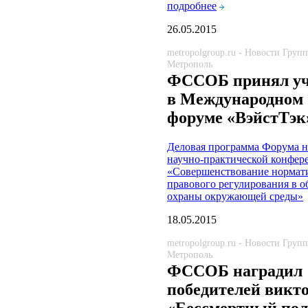
подробнее
26.05.2015
metropolgroup.ru - Новости Груп
Метрополь
ФССОБ принял уч
в Международном
форуме «ВэйстТэк
Деловая программа Форума н
научно-практической конфер
«Совершенствование нормат
правового регулирования в о
охраны окружающей среды»
18.05.2015
metropolgroup.ru - Новости Груп
Метрополь
ФССОБ наградил
победителей викт