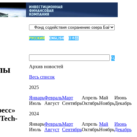
пы
Архив новостей
Весь список
2025
Январь
Февраль
Март
Апрель
Май
Июнь
Июль
Август
Сентябрь
Октябрь
Ноябрь
Декабрь
есс»
2024
Tech-
Январь
Февраль
Март
Апрель
Май
Июнь
Июль
Август
Сентябрь
Октябрь
Ноябрь
Декабрь