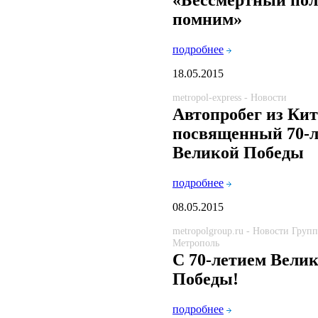
«Бессмертный по
помним»
подробнее
18.05.2015
metropol-express - Новости
Автопробег из Кит
посвященный 70-
Великой Победы
подробнее
08.05.2015
metropolgroup.ru - Новости Груп
Метрополь
С 70-летием Вели
Победы!
подробнее