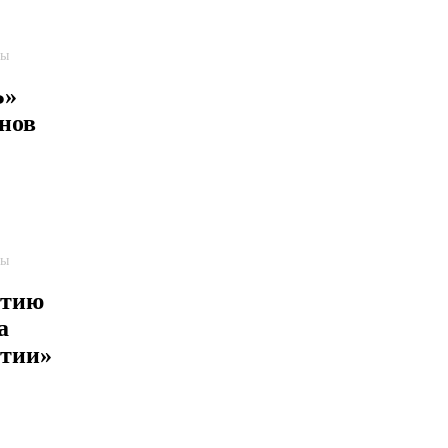
пы
Ь»
нов
пы
етию
а
ятии»