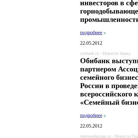
инвесторов в сф
горнодобывающ
промышленност
подробнее
22.05.2012
yarbank.ru - Новости банка
Обибанк выступ
партнером Ассо
семейного бизне
России в провед
всероссийского 
«Семейный бизне
подробнее
22.05.2012
metropolgroup.ru - Новости Г