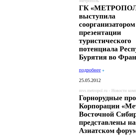
Метрополь
ГК «МЕТРОПО
выступила
соорганизатором
презентации
туристического
потенциала Респ
Бурятия во Фра
подробнее
25.05.2012
mvs.metropol.ru - Новости ко
Горнорудные пр
Корпорации «Ме
Восточной Сиби
представлены на
Азиатском фору