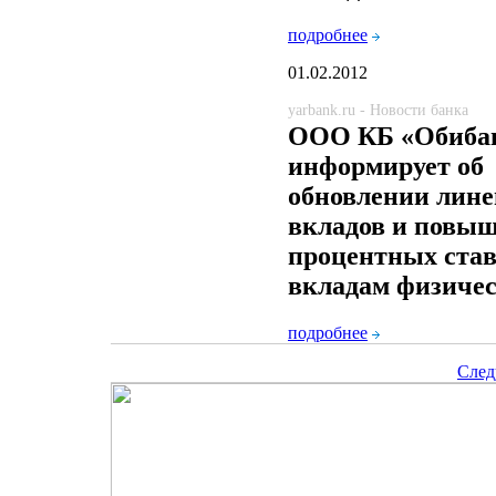
подробнее
01.02.2012
yarbank.ru - Новости банка
ООО КБ «Обиба
информирует об
обновлении лин
вкладов и повы
процентных став
вкладам физиче
подробнее
След