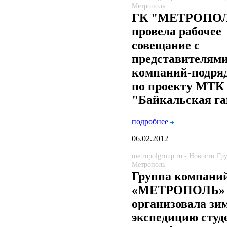
Метрополь
ГК "МЕТРОПО
провела рабочее
совещание с
представителям
компаний-подря
по проекту МТК
"Байкальская г
подробнее
06.02.2012
metropolgroup.ru - Новости Г
Метрополь
Группа компани
«МЕТРОПОЛЬ»
организовала з
экспедицию студ