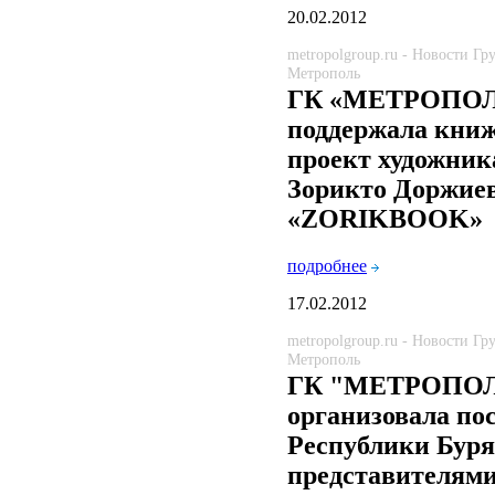
20.02.2012
metropolgroup.ru - Новости Г
Метрополь
ГК «МЕТРОПО
поддержала кни
проект художник
Зорикто Доржие
«ZORIKBOOK»
подробнее
17.02.2012
metropolgroup.ru - Новости Г
Метрополь
ГК "МЕТРОПО
организовала по
Республики Бур
представителям