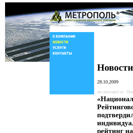
Новости
28.10.2009
am.metropol.ru - Н
«Национал
Рейтингов
подтверди
индивиду
рейтинг н