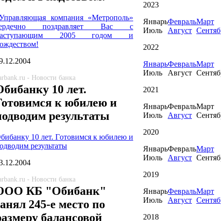
2023
Управляющая компания «Метрополь»
Январь
Февраль
Март
сердечно поздравляет Вас с
Июль
Август
Сентяб
наступающим 2005 годом и
ождеством!
2022
9.12.2004
Январь
Февраль
Март
Июль
Август
Сентяб
arbank.ru - Новости банка
Обибанку 10 лет.
2021
Готовимся к юбилею и
Январь
Февраль
Март
подводим результаты
Июль
Август
Сентяб
2020
бибанку 10 лет. Готовимся к юбилею и
одводим результаты
Январь
Февраль
Март
Июль
Август
Сентяб
3.12.2004
2019
arbank.ru - Новости банка
ООО КБ "Обибанк"
Январь
Февраль
Март
Июль
Август
Сентяб
занял 245-е место по
размеру балансовой
2018