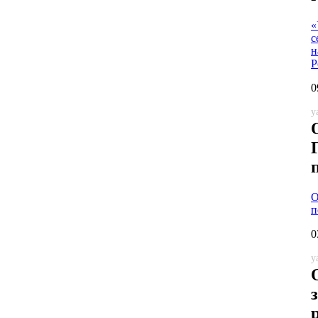
«
Р
0
y
О
п
0
y