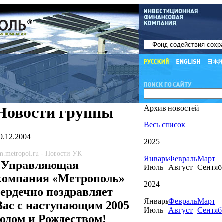
Новости группы
Архив новостей
Весь список
9.12.2004
2025
m.metropol.ru - Новости УК
Январь
Февраль
Март
«Управляющая
Июль
Август
Сентяб
компания «Метрополь»
2024
сердечно поздравляет
Январь
Февраль
Март
Вас с наступающим 2005
Июль
Август
Сентяб
годом и Рождеством!