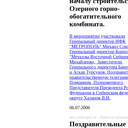
началу строительс
Озерного горно-
обогатительного
комбината.
В мероприятии участвовали
Генеральный директор ИФК
"МЕТРОПОЛЬ" Михаил Сли
Генеральный директор Корп
"Металлы Восточной Сибири
Михайленко, Заместители
Генерального директора Баи
и Аскар Турсунов. Поздрави
правительственную телеграм
Помощник Полномочного
Представителя Президента Р
Федерации в Сибирском фед
округе Халанов В.И.
06.07.2006
mvs.metropol.ru - Новости компа
Поздравительные