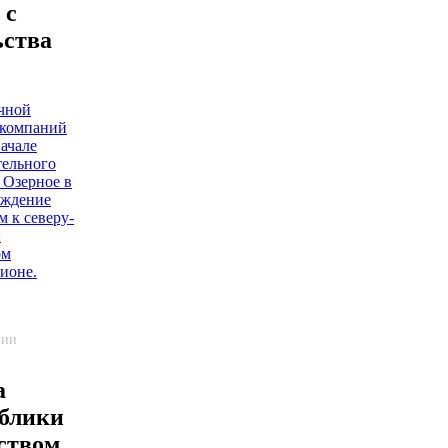
 с
ьства
чной
 компаний
ачале
тельного
 Озерное в
ождение
м к северу-
ы
ом
ионе.
нии
а
ублики
ством