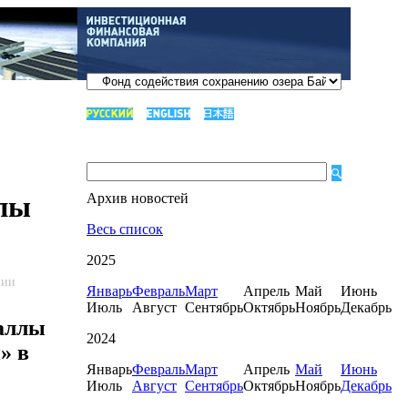
пы
Архив новостей
Весь список
2025
нии
Январь
Февраль
Март
Апрель
Май
Июнь
Июль
Август
Сентябрь
Октябрь
Ноябрь
Декабрь
аллы
2024
» в
Январь
Февраль
Март
Апрель
Май
Июнь
Июль
Август
Сентябрь
Октябрь
Ноябрь
Декабрь