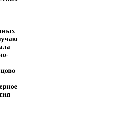
нных
лучаю
ала
но-
цово-
ерное
тия