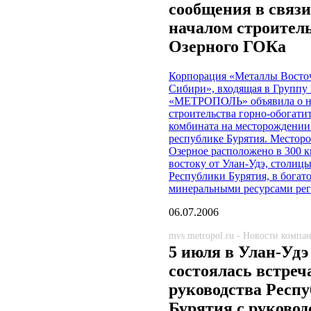
сообщения в связи
началом строител
Озерного ГОКа
Корпорация «Металлы Восто
Сибири», входящая в Группу
«МЕТРОПОЛЬ» объявила о н
строительства горно-обогати
комбината на месторождении
республике Бурятия. Местор
Озерное расположено в 300 к
востоку от Улан-Удэ, столиц
Республики Бурятия, в богат
минеральными ресурсами рег
06.07.2006
mvs.metropol.ru - Новости компа
5 июля в Улан-Удэ
состоялась встреч
руководства Респ
Бурятия с руковод