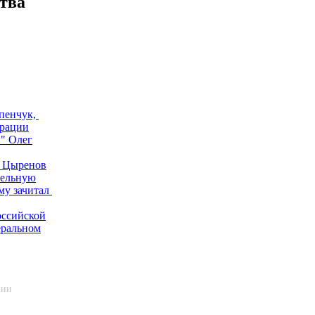
тва
пенчук,
орации
" Олег
р Цыренов
тельную
му зачитал
оссийской
еральном
нии