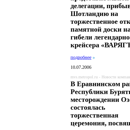
делегации, прибы
Шотландию на
торжественное от
памятной доски на
гибели легендарно
крейсера «ВАРЯГ
подробнее
10.07.2006
mvs.metropol.ru - Новости компа
В Еравнинском ра
Республики Бурят
месторождении Оз
состоялась
торжественная
церемония, посвя