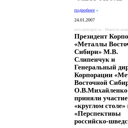
подробнее
24.01.2007
mvs.metropol.ru - Новости ко
Президент Корп
«Металлы Восто
Сибири» М.В.
Слипенчук и
Генеральный ди
Корпорации «Ме
Восточной Сиби
О.В.Михайленко
приняли участие
«круглом столе» 
«Перспективы
российско-шведс