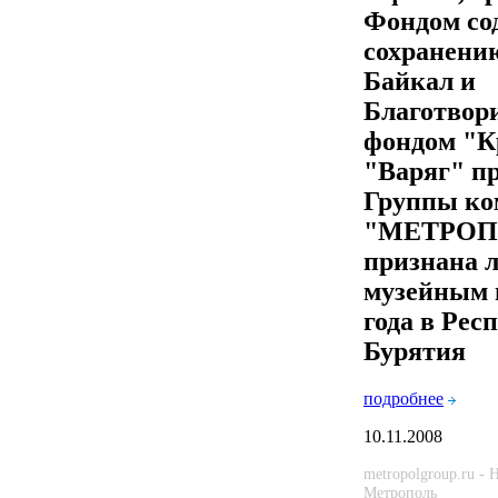
Фондом со
сохранени
Байкал и
Благотвор
фондом "К
"Варяг" п
Группы ко
"МЕТРОП
признана 
музейным 
года в Рес
Бурятия
подробнее
10.11.2008
metropolgroup.ru -
Метрополь