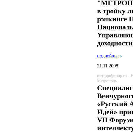
"МЕТРОП
в тройку л
рэнкинге
Националь
Управляю
доходности
подробнее
21.11.2008
metropolgroup.ru -
Метрополь
Специали
Венчурног
«Русский 
Идей» при
VII Форум
интеллект