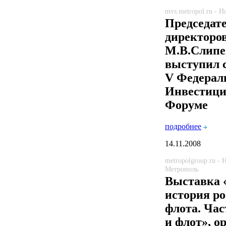
mvs.metropol.ru - 
Председат
директоро
М.В.Слипе
выступил с
V Федерал
Инвестиц
Форуме
подробнее
14.11.2008
metropolgroup.ru -
Метрополь
Выставка 
история ро
флота. Час
и флот», о