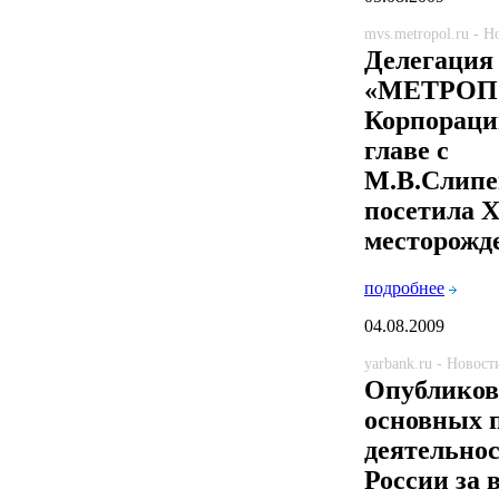
mvs.metropol.ru - 
Делегация
«МЕТРОП
Корпораци
главе с
М.В.Слип
посетила 
месторожд
подробнее
04.08.2009
yarbank.ru - Новост
Опубликов
основных 
деятельно
России за 