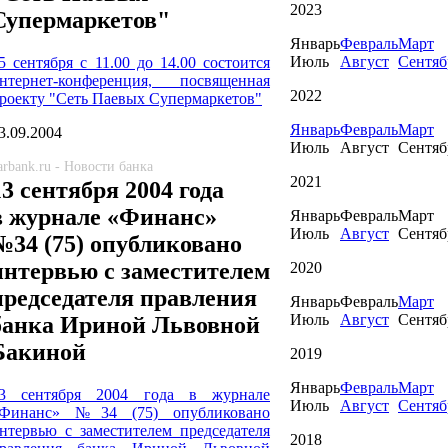
2023
Супермаркетов"
Январь
Февраль
Март
Июль
Август
Сентяб
5 сентября с 11.00 до 14.00 состоится
нтернет-конференция, посвященная
2022
роекту "Сеть Паевых Супермаркетов"
Январь
Февраль
Март
3.09.2004
Июль
Август
Сентяб
arbank.ru - Новости банка
2021
13 сентября 2004 года
в журнале «Финанс»
Январь
Февраль
Март
Июль
Август
Сентяб
№34 (75) опубликовано
интервью c заместителем
2020
председателя правления
Январь
Февраль
Март
Июль
Август
Сентяб
банка Ириной Львовной
Бакиной
2019
Январь
Февраль
Март
3 сентября 2004 года в журнале
Июль
Август
Сентяб
Финанс» №34 (75) опубликовано
нтервью c заместителем председателя
2018