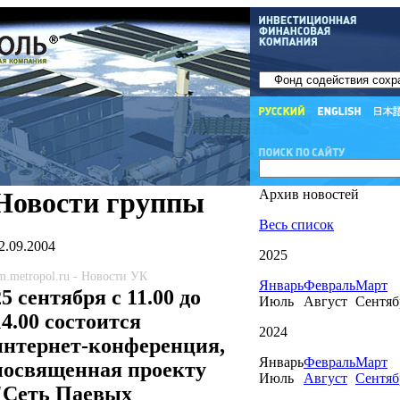
Новости группы
Архив новостей
Весь список
2.09.2004
2025
m.metropol.ru - Новости УК
Январь
Февраль
Март
25 сентября с 11.00 до
Июль
Август
Сентяб
14.00 состоится
2024
интернет-конференция,
Январь
Февраль
Март
посвященная проекту
Июль
Август
Сентяб
"Сеть Паевых