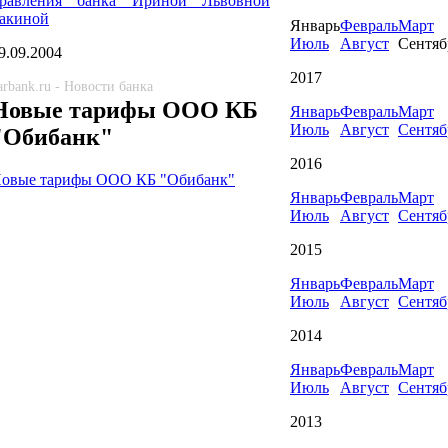
равления банка Ириной Львовной
акиной
Январь
Февраль
Март
Июль
Август
Сентяб
9.09.2004
2017
arbank.ru - Новости банка
Новые тарифы ООО КБ
Январь
Февраль
Март
Июль
Август
Сентяб
"Обибанк"
2016
овые тарифы ООО КБ "Обибанк"
Январь
Февраль
Март
Июль
Август
Сентяб
2015
Январь
Февраль
Март
Июль
Август
Сентяб
2014
Январь
Февраль
Март
Июль
Август
Сентяб
2013