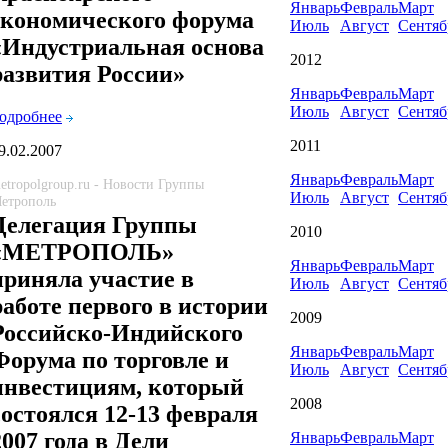
Январь
Февраль
Март
экономического форума
Июль
Август
Сентяб
«Индустриальная основа
2012
развития России»
Январь
Февраль
Март
Июль
Август
Сентяб
одробнее
2011
9.02.2007
Январь
Февраль
Март
etropolgroup.ru - Новости Группы
Июль
Август
Сентяб
етрополь
Делегация Группы
2010
«МЕТРОПОЛЬ»
Январь
Февраль
Март
приняла участие в
Июль
Август
Сентяб
работе первого в истории
2009
Российско-Индийского
Январь
Февраль
Март
Форума по торговле и
Июль
Август
Сентяб
инвестициям, который
2008
состоялся 12-13 февраля
2007 года в Дели
Январь
Февраль
Март