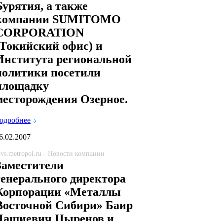
Бурятия, а также
компании SUMITOMO
CORPORATION
(Токийский офис) и
Института региональной
политики посетили
площадку
месторождения Озерное.
одробнее
6.02.2007
vs.metropol.ru - Новости компании
Заместители
генерального директора
Корпорации «Металлы
Восточной Сибири» Баир
Дашиевич Цыренов и