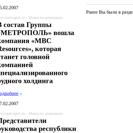
5.02.2007
Ранее Вы были в разде
vs.metropol.ru - Новости компании
В состав Группы
“МЕТРОПОЛЬ» вошла
компания «MBC
Resources», которая
станет головной
компанией
специализированного
рудного холдинга
одробнее
7.02.2007
vs.metropol.ru - Новости компании
Представители
руководства республики