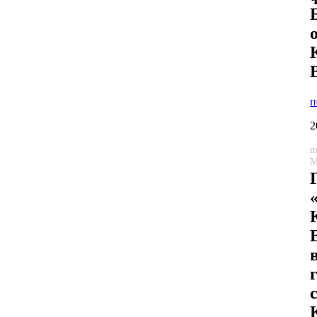
п
2
m
М