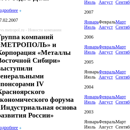
Июль
Август
Сентяб
одробнее
2007
7.02.2007
Январь
Февраль
Март
Июль
Август
Сентяб
vs.metropol.ru - Новости компании
Группа компаний
2006
«МЕТРОПОЛЬ» и
Январь
Февраль
Март
Корпорация «Металлы
Июль
Август
Сентяб
Восточной Сибири»
2005
выступили
Январь
Февраль
Март
генеральными
Июль
Август
Сентяб
спонсорами IV
2004
Красноярского
Январь
Февраль
Март
экономического форума
Июль
Август
Сентяб
«Индустриальная основа
2003
развития России»
Январь
Февраль
Март
Июль
Август
Сентяб
одробнее