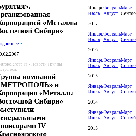
Бурятия»,
Январь
Февраль
Март
организованная
Июль
Август
Сентяб
Корпорацией «Металлы
2017
Восточной Сибири»
Январь
Февраль
Март
Июль
Август
Сентяб
одробнее
2016
0.02.2007
Январь
Февраль
Март
etropolgroup.ru - Новости Группы
Июль
Август
Сентяб
етрополь
Группа компаний
2015
«МЕТРОПОЛЬ» и
Январь
Февраль
Март
Июль
Август
Сентяб
Корпорация «Металлы
Восточной Сибири»
2014
выступили
Январь
Февраль
Март
генеральными
Июль
Август
Сентяб
спонсорами IV
2013
Красноярского