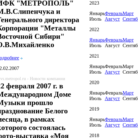
ИФК "МЕТРОПОЛЬ"
2023
М.В.Слипенчука и
Январь
Февраль
Март
Генерального директора
Июль
Август
Сентяб
Корпорации "Металлы
2022
Восточной Сибири"
Январь
Февраль
Март
О.В.Михайленко
Июль
Август
Сентяб
2021
одробнее
Январь
Февраль
Март
2.02.2007
Июль
Август
Сентяб
vs.metropol.ru - Новости компании
2020
22 февраля 2007 г. в
Январь
Февраль
Март
Международном Доме
Июль
Август
Сентяб
Музыки прошло
2019
празднование Белого
месяца, в рамках
Январь
Февраль
Март
Июль
Август
Сентяб
которого состоялась
фото-выставка «Моя
2018