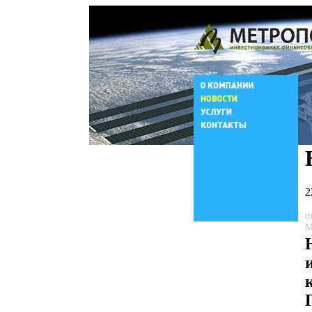
2
m
М