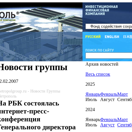
Новости группы
Архив новостей
Весь список
2.02.2007
2025
etropolgroup.ru - Новости Группы
Январь
Февраль
Март
етрополь
Июль
Август
Сентяб
На РБК состоялась
2024
интернет-пресс-
конференция
Январь
Февраль
Март
Июль
Август
Сентяб
Генерального директора