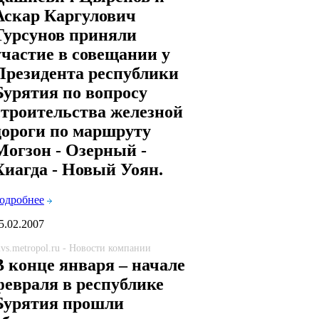
Аскар Каргулович
Турсунов приняли
участие в совещании у
Президента республики
Бурятия по вопросу
строительства железной
дороги по маршруту
Могзон - Озерный -
Хиагда - Новый Уоян.
одробнее
5.02.2007
vs.metropol.ru - Новости компании
В конце января – начале
февраля в республике
Бурятия прошли