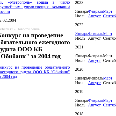
К «Метрополь» вошла в число
2023
рупнейших управляющих компаний
Январь
Февраль
Март
оссии
Июль
Август
Сентяб
2.02.2004
2022
arbank.ru - Новости банка
Январь
Февраль
Март
Конкурс на проведение
Июль
Август
Сентяб
обязательного ежегодного
2021
аудита ООО КБ
"Обибанк" за 2004 год
Январь
Февраль
Март
Июль
Август
Сентяб
онкурс на проведение обязательного
2020
жегодного аудита ООО КБ "Обибанк"
а 2004 год
Январь
Февраль
Март
Июль
Август
Сентяб
2019
Январь
Февраль
Март
Июль
Август
Сентяб
2018