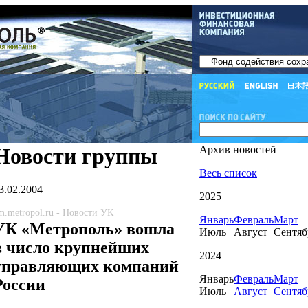
Новости группы
Архив новостей
Весь список
3.02.2004
2025
m.metropol.ru - Новости УК
Январь
Февраль
Март
УК «Метрополь» вошла
Июль
Август
Сентяб
в число крупнейших
2024
управляющих компаний
Январь
Февраль
Март
России
Июль
Август
Сентяб