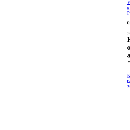
У
к
Р
0
y
К
е
з