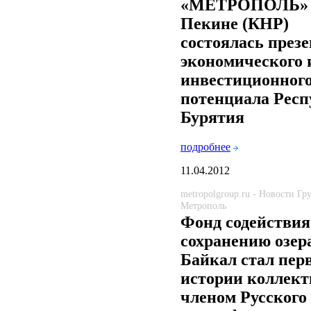
«МЕТРОПОЛЬ» 
Пекине (КНР)
состоялась през
экономического 
инвестиционног
потенциала Респ
Бурятия
подробнее
11.04.2012
metropolgroup.ru - Новости Г
Метрополь
Фонд содействия
сохранению озер
Байкал стал пер
истории коллек
членом Русского