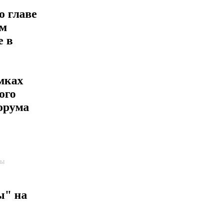
 главе
ом
е в
мках
ого
орума
пы
ы" на