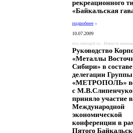
рекреационного т
«Байкальская гав
подробнее
10.07.2009
mvs.metropol.ru - Новости компа
Руководство Корп
«Металлы Восточ
Сибири» в составе
делегации Группы
«МЕТРОПОЛЬ» во
с М.В.Слипенчук
приняло участие в
Международной
экономической
конференции в ра
Пятого Байкальск