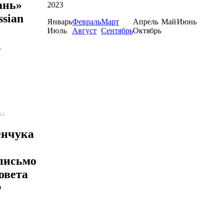
ань»
2023
sian
Январь
Февраль
Март
Апрель
Май
Июнь
Июль
Август
Сентябрь
Октябрь
R
пы
енчука
 письмо
овета
Ф