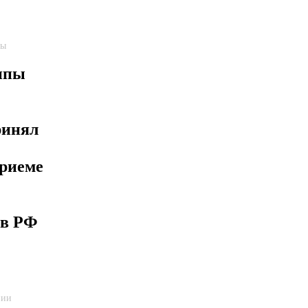
пы
ппы
ринял
приеме
 в РФ
нии