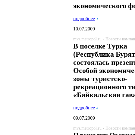
экономического ф
подробнее
10.07.2009
mvs.metropol.ru - Новости компа
В поселке Турка
(Республика Бурят
состоялась презен
Особой экономиче
зоны туристско-
рекреационного т
«Байкальская гав
подробнее
09.07.2009
mvs.metropol.ru - Новости компа