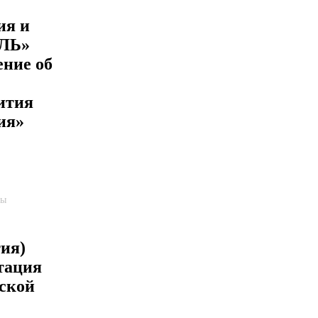
ия и
ЛЬ»
ение об
ития
ия»
пы
ия)
тация
ской