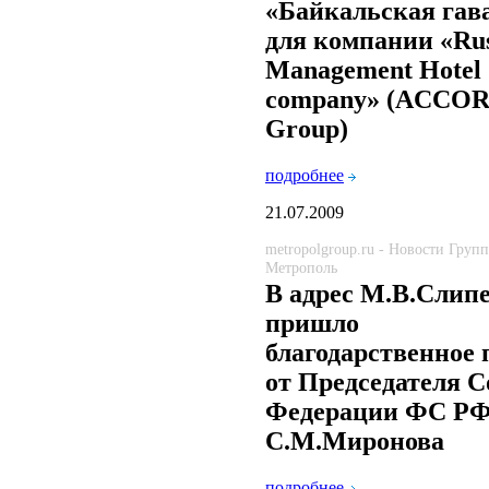
«Байкальская гав
для компании «Rus
Management Hotel
company» (ACCO
Group)
подробнее
21.07.2009
metropolgroup.ru - Новости Груп
Метрополь
В адрес М.В.Слип
пришло
благодарственное
от Председателя С
Федерации ФС Р
С.М.Миронова
подробнее