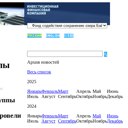
пы
Архив новостей
Весь список
2025
пы
Январь
Февраль
Март
Апрель
Май
Июнь
Июль
Август
Сентябрь
Октябрь
Ноябрь
Декабрь
руппы
2024
ровели
Январь
Февраль
Март
Апрель
Май
Июнь
Июль
Август
Сентябрь
Октябрь
Ноябрь
Декабрь