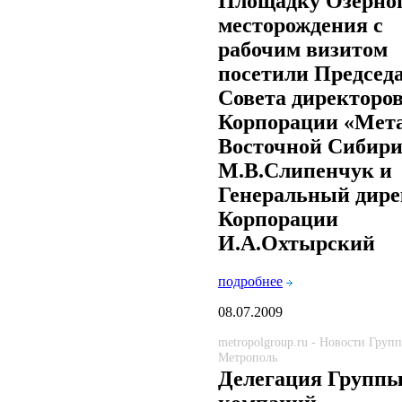
Площадку Озерно
месторождения с
рабочим визитом
посетили Председ
Совета директоро
Корпорации «Мет
Восточной Сибир
М.В.Слипенчук и
Генеральный дире
Корпорации
И.А.Охтырский
подробнее
08.07.2009
metropolgroup.ru - Новости Груп
Метрополь
Делегация Групп