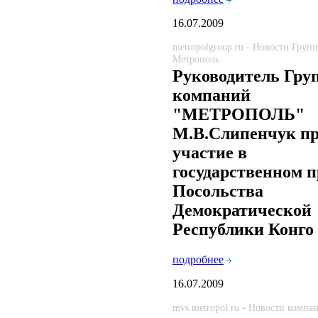
16.07.2009
metropolgroup.ru - Новости Груп
Метрополь
Руководитель Гру
компаний
"МЕТРОПОЛЬ"
М.В.Слипенчук п
участие в
государственном 
Посольства
Демократической
Республики Конго
подробнее
16.07.2009
mvs.metropol.ru - Новости компа