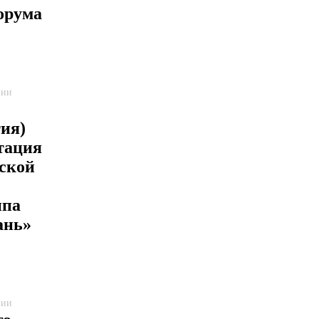
орума
нии
ия)
тация
ской
ипа
ань»
нии