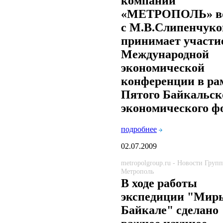
компаний
«МЕТРОПОЛЬ» во
с М.В.Слипенчук
принимает участи
Международной
экономической
конференции в ра
Пятого Байкальск
экономического ф
подробнее
02.07.2009
metropolgroup.ru - Новости Груп
Метрополь
В ходе работы
экспедиции "Мир
Байкале" сделано