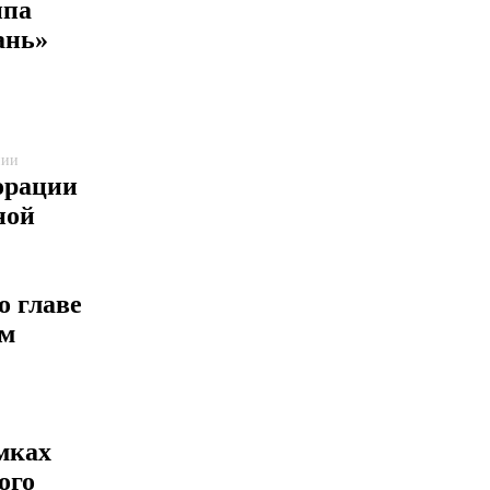
ипа
ань»
нии
орации
ной
 главе
ом
мках
ого