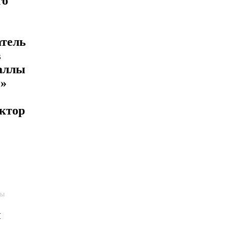
го
атель
в
аллы
и»
ктор
пы
ы