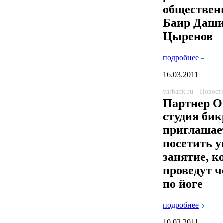
обществен
Баир Даш
Цыренов
подробнее
16.03.2011
yarbank.ru - Новост
Партнер О
студия бик
приглашае
посетить 
занятие, к
проведут 
по йоге
подробнее
10.03.2011