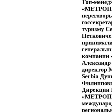
Топ-менед
«МЕТРОПО
переговоры
госсекрета
туризму С
Петковичем
принимали
генеральн
компании 
Александр
директор
Serbia Ду
Филиппови
Дирекции
«МЕТРОП
междунаро
региональ