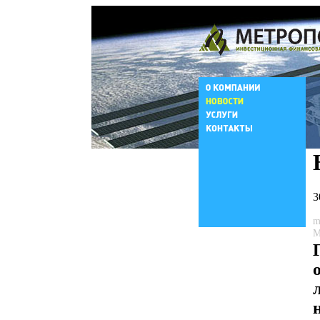
3
m
М