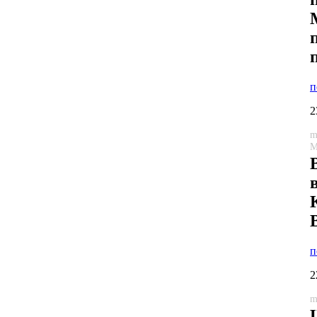
п
2
m
М
п
2
m