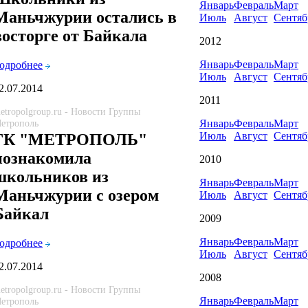
Январь
Февраль
Март
Маньчжурии остались в
Июль
Август
Сентяб
восторге от Байкала
2012
Январь
Февраль
Март
одробнее
Июль
Август
Сентяб
2.07.2014
2011
etropolgroup.ru - Новости Группы
етрополь
Январь
Февраль
Март
Июль
Август
Сентяб
ГК "МЕТРОПОЛЬ"
познакомила
2010
школьников из
Январь
Февраль
Март
Маньчжурии с озером
Июль
Август
Сентяб
Байкал
2009
Январь
Февраль
Март
одробнее
Июль
Август
Сентяб
2.07.2014
2008
etropolgroup.ru - Новости Группы
Январь
Февраль
Март
етрополь