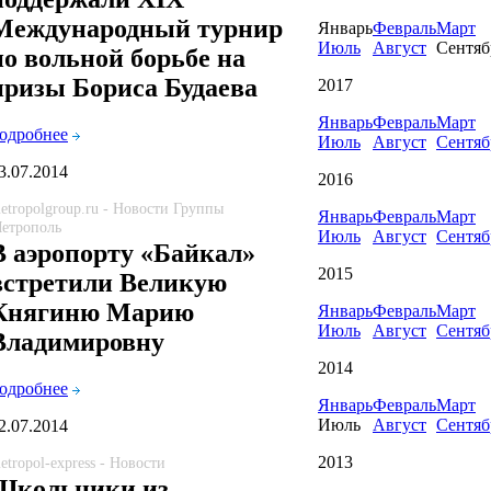
Международный турнир
Январь
Февраль
Март
Июль
Август
Сентяб
по вольной борьбе на
призы Бориса Будаева
2017
Январь
Февраль
Март
одробнее
Июль
Август
Сентяб
3.07.2014
2016
etropolgroup.ru - Новости Группы
Январь
Февраль
Март
етрополь
Июль
Август
Сентяб
В аэропорту «Байкал»
2015
встретили Великую
Княгиню Марию
Январь
Февраль
Март
Июль
Август
Сентяб
Владимировну
2014
одробнее
Январь
Февраль
Март
Июль
Август
Сентяб
2.07.2014
2013
etropol-express - Новости
Школьники из