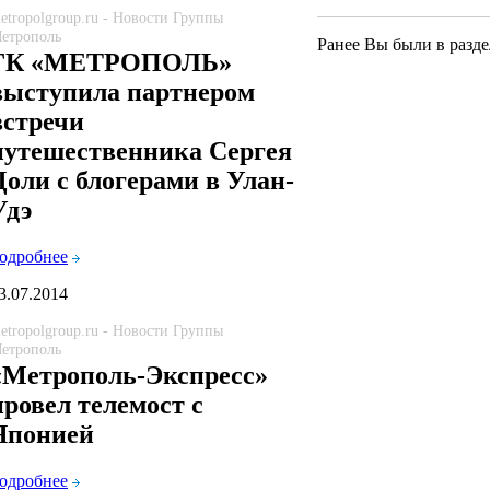
etropolgroup.ru - Новости Группы
етрополь
Ранее Вы были в разде
ГК «МЕТРОПОЛЬ»
выступила партнером
встречи
путешественника Сергея
Доли с блогерами в Улан-
Удэ
одробнее
3.07.2014
etropolgroup.ru - Новости Группы
етрополь
«Метрополь-Экспресс»
провел телемост с
Японией
одробнее