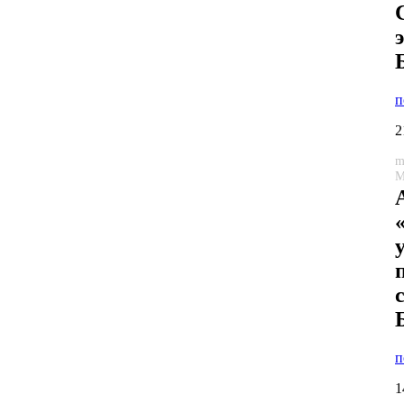
п
2
m
М
п
1