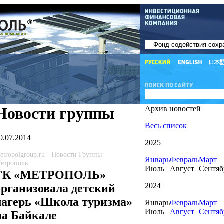
Новости группы
Архив новостей
Весь список
0.07.2014
2025
etropolgroup.ru - Новости Группы
Январь
Февраль
Март
етрополь
Июль
Август
Сентяб
ГК «МЕТРОПОЛЬ»
2024
организовала детский
лагерь «Школа туризма»
Январь
Февраль
Март
Июль
Август
Сентяб
на Байкале