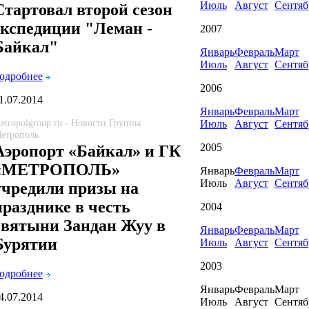
Июль
Август
Сентяб
Стартовал второй сезон
экспедиции "Леман -
2007
Байкал"
Январь
Февраль
Март
Июль
Август
Сентяб
одробнее
2006
1.07.2014
Январь
Февраль
Март
etropolgroup.ru - Новости Группы
Июль
Август
Сентяб
етрополь
2005
Аэропорт «Байкал» и ГК
«МЕТРОПОЛЬ»
Январь
Февраль
Март
Июль
Август
Сентяб
учредили призы на
празднике в честь
2004
святыни Зандан Жуу в
Январь
Февраль
Март
Бурятии
Июль
Август
Сентяб
2003
одробнее
Январь
Февраль
Март
4.07.2014
Июль
Август
Сентяб