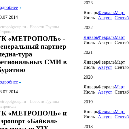
2023
одробнее
Январь
Февраль
Март
0.07.2014
Июль
Август
Сентяб
etropolgroup.ru - Новости Группы
2022
етрополь
Январь
Февраль
Март
ГК «МЕТРОПОЛЬ» -
Июль
Август
Сентяб
генеральный партнер
2021
медиа-тура
региональных СМИ в
Январь
Февраль
Март
Июль
Август
Сентяб
Бурятию
2020
одробнее
Январь
Февраль
Март
8.07.2014
Июль
Август
Сентяб
etropolgroup.ru - Новости Группы
2019
етрополь
Январь
Февраль
Март
ГК «МЕТРОПОЛЬ» и
Июль
Август
Сентяб
аэропорт «Байкал»
2018
поддержали XIX