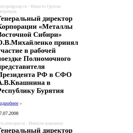
etropolgroup.ru - Новости Группы
етрополь
Генеральный директор
Корпорации «Металлы
Восточной Сибири»
О.В.Михайленко принял
участие в рабочей
поездке Полномочного
представителя
Президента РФ в СФО
А.В.Квашнина в
Республику Бурятия
одробнее
7.07.2008
vs.metropol.ru - Новости компании
Генеральный директор