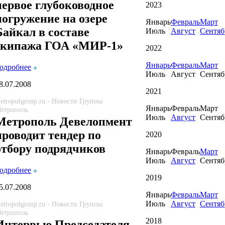
первое глубоководное
2023
погружение на озере
Январь
Февраль
Март
Байкал в составе
Июль
Август
Сентяб
экипажа ГОА «МИР-1»
2022
Январь
Февраль
Март
одробнее
Июль
Август
Сентяб
8.07.2008
2021
etropolgroup.ru - Новости Группы
Январь
Февраль
Март
етрополь
Июль
Август
Сентяб
Метрополь Девелопмент
проводит тендер по
2020
отбору подрядчиков
Январь
Февраль
Март
Июль
Август
Сентяб
одробнее
2019
5.07.2008
Январь
Февраль
Март
Июль
Август
Сентяб
etropolgroup.ru - Новости Группы
етрополь
2018
Интервью Председателя