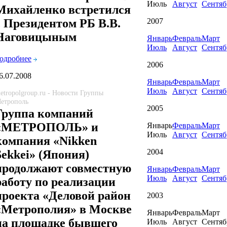
Июль
Август
Сентяб
Михайленко встретился
2007
с Президентом РБ В.В.
Наговицыным
Январь
Февраль
Март
Июль
Август
Сентяб
одробнее
2006
6.07.2008
Январь
Февраль
Март
Июль
Август
Сентяб
etropolgroup.ru - Новости Группы
етрополь
2005
Группа компаний
«МЕТРОПОЛЬ» и
Январь
Февраль
Март
Июль
Август
Сентяб
компания «Nikken
2004
Sekkei» (Япония)
продолжают совместную
Январь
Февраль
Март
Июль
Август
Сентяб
работу по реализации
проекта «Деловой район
2003
«Метрополия» в Москве
Январь
Февраль
Март
на площадке бывшего
Июль
Август
Сентяб