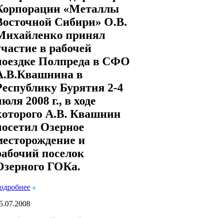
Корпорации «Металлы
Восточной Сибири» О.В.
Михайленко принял
участие в рабочей
поездке Полпреда в СФО
А.В.Квашнина в
Республику Бурятия 2-4
июля 2008 г., в ходе
которого А.В. Квашнин
посетил Озерное
месторождение и
рабочий поселок
Озерного ГОКа.
одробнее
5.07.2008