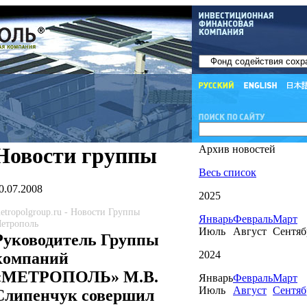
Новости группы
Архив новостей
Весь список
0.07.2008
2025
etropolgroup.ru - Новости Группы
Январь
Февраль
Март
етрополь
Июль
Август
Сентяб
Руководитель Группы
2024
компаний
«МЕТРОПОЛЬ» М.В.
Январь
Февраль
Март
Июль
Август
Сентяб
Слипенчук совершил