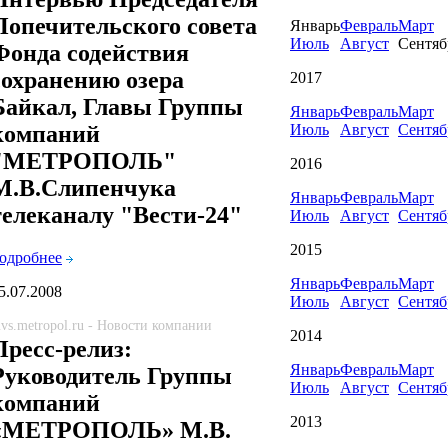
Попечительского совета
Январь
Февраль
Март
Июль
Август
Сентяб
Фонда содействия
сохранению озера
2017
Байкал, Главы Группы
Январь
Февраль
Март
Июль
Август
Сентяб
компаний
"МЕТРОПОЛЬ"
2016
М.В.Слипенчука
Январь
Февраль
Март
телеканалу "Вести-24"
Июль
Август
Сентяб
2015
одробнее
Январь
Февраль
Март
5.07.2008
Июль
Август
Сентяб
vs.metropol.ru - Новости компании
2014
Пресс-релиз:
Январь
Февраль
Март
Руководитель Группы
Июль
Август
Сентяб
компаний
2013
«МЕТРОПОЛЬ» М.В.