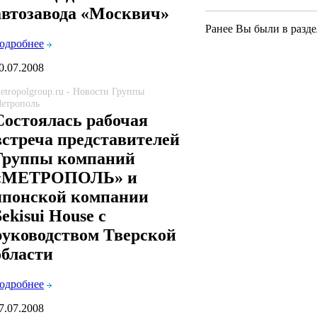
автозавода «Москвич»
Ранее Вы были в разде
одробнее
0.07.2008
etropolgroup.ru - Новости Группы
етрополь
Состоялась рабочая
встреча представителей
Группы компаний
«МЕТРОПОЛЬ» и
японской компании
Sekisui House с
руководством Тверской
области
одробнее
7.07.2008