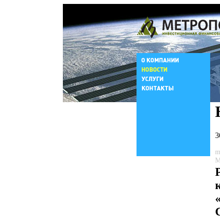
3
m
М