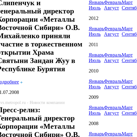
Слипенчук и
Январь
Февраль
Март
Июль
Август
Сентяб
генеральный директор
Корпорации «Металлы
2012
Восточной Сибири» О.В.
Январь
Февраль
Март
Июль
Август
Сентяб
Михайленко приняли
участие в торжественном
2011
открытии Храма
Январь
Февраль
Март
Святыни Зандан Жуу в
Июль
Август
Сентяб
Республике Бурятия
2010
Январь
Февраль
Март
одробнее
Июль
Август
Сентяб
1.07.2008
2009
vs.metropol.ru - Новости компании
Январь
Февраль
Март
Пресс-релиз:
Июль
Август
Сентяб
Генеральный директор
2008
Корпорации «Металлы
Восточной Сибири» О.В.
Январь
Февраль
Март