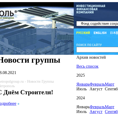
Новости группы
Архив новостей
Весь список
8.08.2021
2025
etropolgroup.ru - Новости Группы
Январь
Февраль
Март
етрополь
Июль
Август
Сентяб
С Днём Строителя!
2024
одробнее
Январь
Февраль
Март
Июль
Август
Сентяб