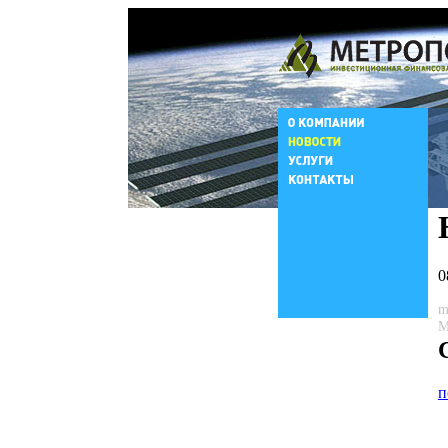
0
m
М
п