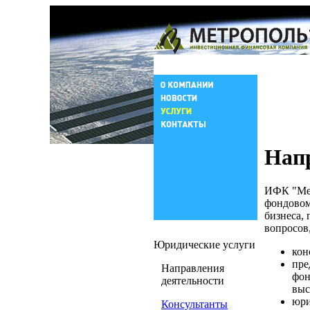
Нап
ИФК "Мет
фондовом
бизнеса,
вопросов,
Юридические услуги
кон
пре
Направления
фон
деятельности
выс
юри
Консультанты