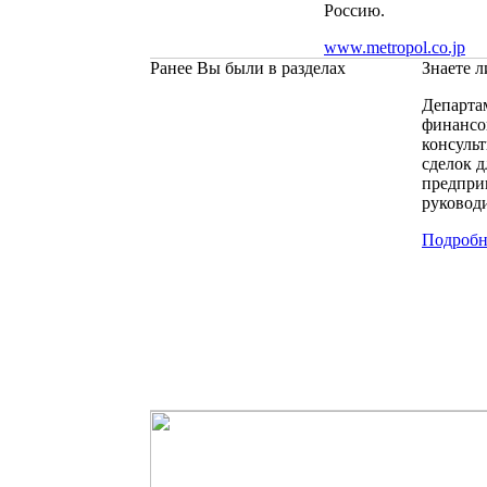
Россию.
www.metropol.co.jp
Ранее Вы были в разделах
Знаете л
Департа
финансо
консуль
сделок д
предпри
руковод
Подробн