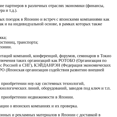
ние партнеров в различных отраслях экономики (финансы,
а и т.д.).
вых поездок в Японию и встреч с японскими компаниями как
ак и на индивидуальной основе, в рамках которых также
жка;
остиниц, транспорта;
понии.
ентаций компаний, конференций, форумов, семинаров в Токио
лючения таких организаций как РОТОБО (Организация по
е с Россией и СНГ), КЭЙДАНРЭН (Федерация экономических
О (Японская организация содействия развитию внешней
и приобретении ноу-хау системных технологий,
нологических линий, оборудований, заводов под ключ и т.п.
и приобретении недвижимости в Японии.
ации о японских компаниях и их проверка.
онных и рекламных материалов в Японии с доставкой в