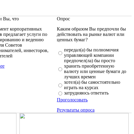
и Вы, что
Опрос
мент корпоративных
Каким образом Вы предпочли бы
в предлагает услуги по
действовать на рынке валют или
тированию и ведению
ценных бумаг?
ля Советов
передал(а) бы полномочия
нимателей, инвесторов,
управляющей компании
ителей
предпочел(ла) бы просто
ее
хранить приобретенную
валюту или ценные бумаги до
лучших времен
хотел(а) бы самостоятельно
играть на курсах
затрудняюсь ответить
Проголосовать
Результаты опроса