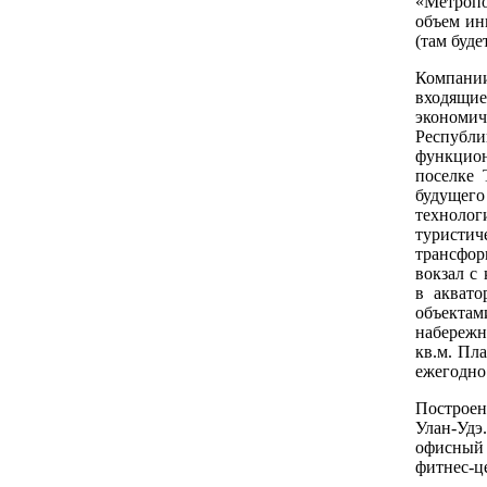
«Метропо
объем ин
(там буде
Компан
входящи
экономич
Республи
функцион
поселке 
будущего
технолог
туристич
трансфор
вокзал с
в аквато
объекта
набережн
кв.м. Пл
ежегодно
Построе
Улан-Удэ
офисный 
фитнес-ц