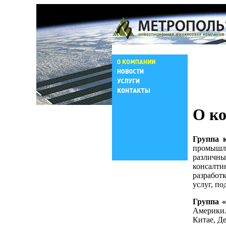
О к
Группа
промышл
различны
консалти
разработ
услуг, п
Группа
Америки.
Китае, Д