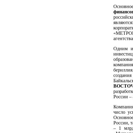
Основное
финанс
российс
являютс
корпорат
«МЕТРОП
агентств
Одним и
инвестиц
образова
компани
бериллия
создани
Байкал
ВОСТО
разработ
России –
Компани
число у
Основное
России, 
– 1 млр