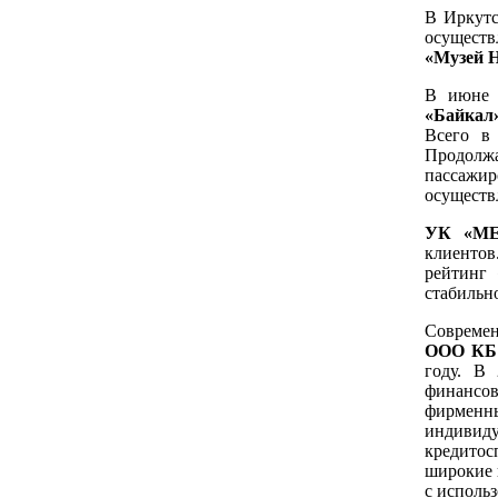
В Иркутс
осуществ
«Музей 
В июне 
«Байкал»
Всего в
Продолжа
пассажир
осуществ
УК «М
клиенто
рейтинг
стабильн
Современ
ООО КБ
году. В
финансов
фирмен
индивид
кредитос
широкие 
с исполь