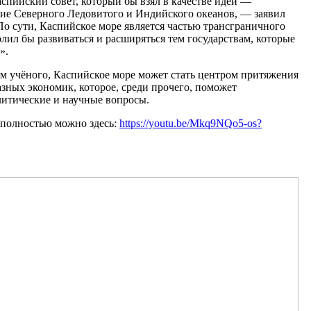
спийский совет, который бы взял в качестве идеи —
ие Северного Ледовитого и Индийского океанов, — заявил
 сути, Каспийское море является частью трансграничного
лил бы развиваться и расширяться тем государствам, которые
».
ам учёного, Каспийское море может стать центром притяжения
азных экономик, которое, среди прочего, поможет
литические и научные вопросы.
 полностью можно здесь:
https://youtu.be/Mkq9NQo5-os?