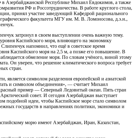
в Азербайджанской Республике Михаил Евдокимов, а также
мразвития РФ и Россотрудничества. В работе круглого стола,
нции, принял участие заведующий Кафедрой рационального
графического факультета МГУ им. М. В. Ломоносова, д.э.н.,
енчук.
нчук затронул в своем выступлении очень важную тему.
 уровня Каспийского моря, влияющего на экономику
 Слипенчук напомнил, что ещё в советское время
овня Каспийского моря на 2,5 м, а позже его повышение. В
наблюдается обмеление моря. По словам учёного, виной этому
ата. Он уверен, что решение климатического вопроса требует
ных стран.
ти, является символом разделения европейской и азиатской
стать и символом объединения», — считает Михаил
красный пример — Северный Ледовитый океан. Пять стран
 Арктический совет. И сегодня Азербайджан выступает
ом подобной идеи, чтобы Каспийское море стало символом
ежных государств в направлениях политики, экономики и
аспийскому морю имеют Азербайджан, Иран, Казахстан,