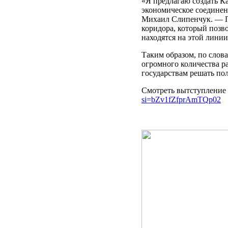
«Я предлагаю создать Ка
экономическое соединен
Михаил Слипенчук. — По
коридора, который позво
находятся на этой линии
Таким образом, по слов
огромного количества р
государствам решать по
Смотреть вытступление
si=bZv1fZfprAmTQp02