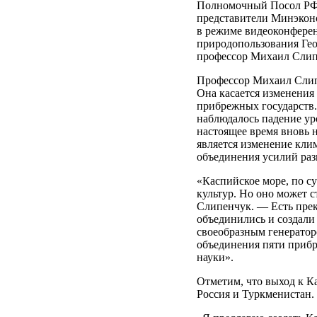
Полномочный Посол РФ 
представители Минэконо
в режиме видеоконфере
природопользования Гео
профессор Михаил Слип
Профессор Михаил Слипе
Она касается изменения
прибрежных государств.
наблюдалось падение ур
настоящее время вновь 
является изменение клим
объединения усилий раз
«Каспийское море, по су
культур. Но оно может 
Слипенчук. — Есть пре
объединились и создали
своеобразным генератор
объединения пяти прибр
науки».
Отметим, что выход к К
Россия и Туркменистан.