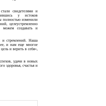
стали свидетелями и
дившись у истоков
мы полностью изменили
ний, целеустремленно
о можем создавать и
л и стремлений. Наша
ее, и нам еще многое
цель и верить в себя»,
спехов, удачи в новых
го здоровья, счастья и