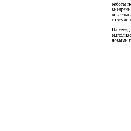
работы п
внедрен
возделыв
га земли 
На сегод
выполня
новыми п