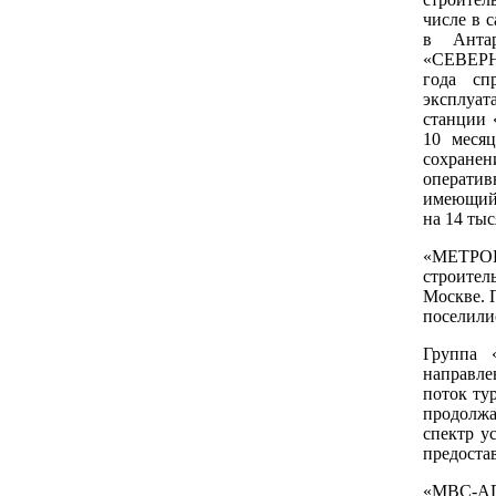
числе в 
в Анта
«СЕВЕРН
года сп
эксплуа
станции 
10 меся
сохране
оператив
имеющий 
на 14 тыс
«МЕТРО
строител
Москве. 
поселили
Группа 
направл
поток т
продолжа
спектр у
предоста
«МВС-АГР