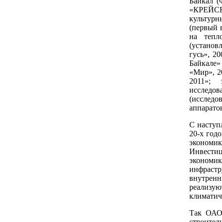
Байкал (
«КРЕЙСЕ
культур
(первый 
на тепл
(установ
гусь», 2
Байкале»
«Мир», 2
2011»; 
исследов
(исследо
аппаратов
С наступ
20-х год
экономик
Инвестиц
экономи
инфраст
внутрен
реализу
климатич
Так ОАО
строител