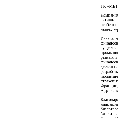
ГК «МЕТ
Компани
активно 
особенно
новых ве
Изначал
финансо
существ
промышл
разных и
финансов
деятельн
разработ
промышл
страховы
Франции,
Африканс
Благодар
направле
благотво
благотв